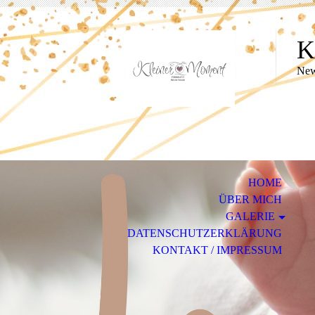
K
New
HOME
ÜBER MICH
GALERIE
DATENSCHUTZERKLÄRUNG
KONTAKT / IMPRESSUM