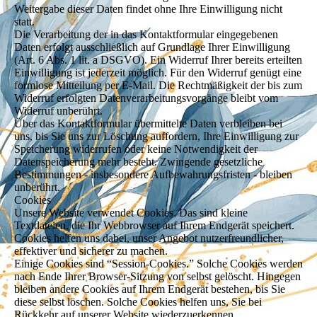
Weitergabe dieser Daten findet ohne Ihre Einwilligung nicht
statt.
Die Verarbeitung der in das Kontaktformular eingegebenen
Daten erfolgt ausschließlich auf Grundlage Ihrer Einwilligung
(Art. 6 Abs. 1 lit. a DSGVO). Ein Widerruf Ihrer bereits erteilten
Einwilligung ist jederzeit möglich. Für den Widerruf genügt eine
formlose Mitteilung per E-Mail. Die Rechtmäßigkeit der bis zum
Widerruf erfolgten Datenverarbeitungsvorgänge bleibt vom
Widerruf unberührt.
Über das Kontaktformular übermittelte Daten verbleiben bei
uns, bis Sie uns zur Löschung auffordern, Ihre Einwilligung zur
Speicherung widerrufen oder keine Notwendigkeit der
Datenspeicherung mehr besteht. Zwingende gesetzliche
Bestimmungen - insbesondere Aufbewahrungsfristen - bleiben
unberührt.
Cookies
Unsere Website verwendet Cookies. Das sind kleine
Textdateien, die Ihr Webbrowser auf Ihrem Endgerät speichert.
Cookies helfen uns dabei, unser Angebot nutzerfreundlicher,
effektiver und sicherer zu machen.
Einige Cookies sind “Session-Cookies.” Solche Cookies werden
nach Ende Ihrer Browser-Sitzung von selbst gelöscht. Hingegen
bleiben andere Cookies auf Ihrem Endgerät bestehen, bis Sie
diese selbst löschen. Solche Cookies helfen uns, Sie bei
Rückkehr auf unserer Website wiederzuerkennen.