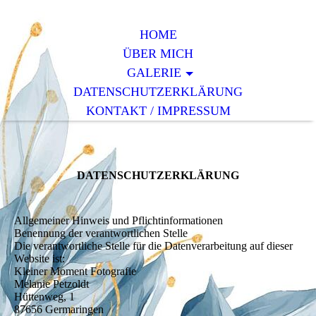
HOME
ÜBER MICH
GALERIE
DATENSCHUTZERKLÄRUNG
KONTAKT / IMPRESSUM
DATENSCHUTZERKLÄRUNG
Allgemeiner Hinweis und Pflichtinformationen
Benennung der verantwortlichen Stelle
Die verantwortliche Stelle für die Datenverarbeitung auf dieser
Website ist:
Kleiner Moment Fotografie
Melanie Petzoldt
Hüttenweg, 1
87656 Germaringen