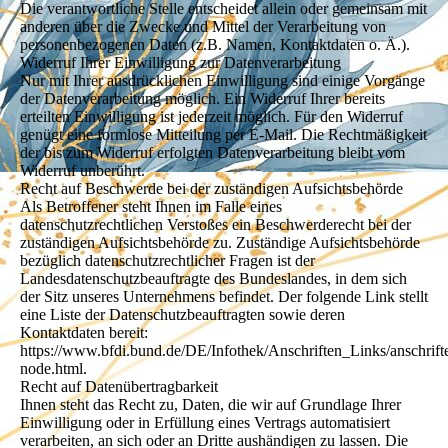
Die verantwortliche Stelle entscheidet allein oder gemeinsam mit
anderen über die Zwecke und Mittel der Verarbeitung von
personenbezogenen Daten (z.B. Namen, Kontaktdaten o. Ä.).
Widerruf Ihrer Einwilligung zur Datenverarbeitung
Nur mit Ihrer ausdrücklichen Einwilligung sind einige Vorgänge
der Datenverarbeitung möglich. Ein Widerruf Ihrer bereits
erteilten Einwilligung ist jederzeit möglich. Für den Widerruf
genügt eine formlose Mitteilung per E-Mail. Die Rechtmäßigkeit
der bis zum Widerruf erfolgten Datenverarbeitung bleibt vom
Widerruf unberührt.
Recht auf Beschwerde bei der zuständigen Aufsichtsbehörde
Als Betroffener steht Ihnen im Falle eines
datenschutzrechtlichen Verstoßes ein Beschwerderecht bei der
zuständigen Aufsichtsbehörde zu. Zuständige Aufsichtsbehörde
bezüglich datenschutzrechtlicher Fragen ist der
Landesdatenschutzbeauftragte des Bundeslandes, in dem sich
der Sitz unseres Unternehmens befindet. Der folgende Link stellt
eine Liste der Datenschutzbeauftragten sowie deren
Kontaktdaten bereit:
https://www.bfdi.bund.de/DE/Infothek/Anschriften_Links/anschrift
node.html.
Recht auf Datenübertragbarkeit
Ihnen steht das Recht zu, Daten, die wir auf Grundlage Ihrer
Einwilligung oder in Erfüllung eines Vertrags automatisiert
verarbeiten, an sich oder an Dritte aushändigen zu lassen. Die